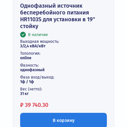
Однофазный источник
бесперебойного питания
HR1103S для установки в 19"
стойку
В наличии
Выходная мощность:
3/2,4 кВА/кВт
Топология:
online
Фазность:
однофазный
Фаза вход/выход:
1ф / 1ф
Вес (нетто):
31 кг
Цена:
₽
39 740.30
В корзину