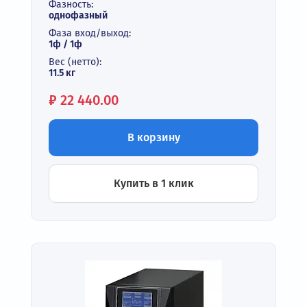
Фазность:
однофазный
Фаза вход/выход:
1ф / 1ф
Вес (нетто):
11.5 кг
Цена:
₽
22 440.00
В корзину
Купить в 1 клик