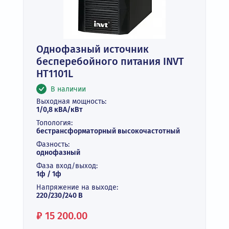
Однофазный источник
бесперебойного питания INVT
HT1101L
В наличии
Выходная мощность:
1/0,8 кВА/кВт
Топология:
бестрансформаторный высокочастотный
Фазность:
однофазный
Фаза вход/выход:
1ф / 1ф
Напряжение на выходе:
220/230/240 В
Цена:
₽
15 200.00