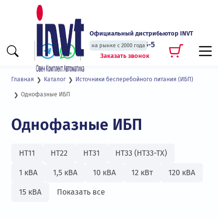
Официальный дистрибьютор INVT
+7 (495) 135-135-5
на рынке с 2000 года
Заказать звонок
Главная
Каталог
Источники бесперебойного питания (ИБП)
Однофазные ИБП
Однофазные ИБП
HT11
HT22
HT31
HT33 (HT33-TX)
1 кВА
1,5 кВА
10 кВА
12 кВт
120 кВА
15 кВА
Показать все