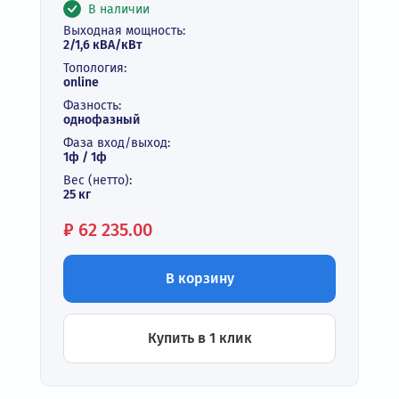
В наличии
Выходная мощность:
2/1,6 кВА/кВт
Топология:
online
Фазность:
однофазный
Фаза вход/выход:
1ф / 1ф
Вес (нетто):
25 кг
Цена:
₽
62 235.00
В корзину
Купить в 1 клик