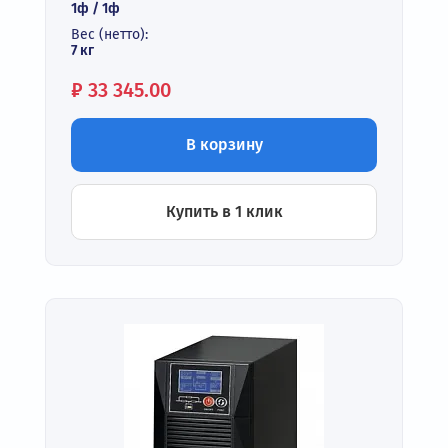
1ф / 1ф
Вес (нетто):
7 кг
Цена:
₽
33 345.00
В корзину
Купить в 1 клик