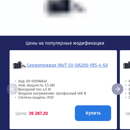
Цены на популярные модификации
Сервопривод INVT SV-DA200-1R5-4-S0
Код: 00-00096840
Ном. мощность: 1,5 кВт
Выходной ток: 4,5 А1
Входное напряжение: трехфазный 400 В
Степень защиты: IP20
Купить
Цена:
39 287.20
Ц