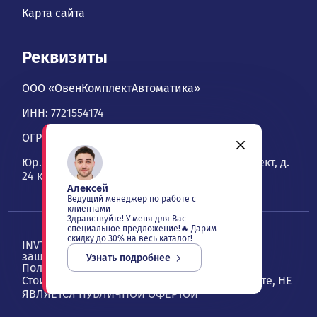
Карта сайта
Реквизиты
ООО «ОвенКомплектАвтоматика»
ИНН: 7721554174
ОГРН: 1067746534900
Юр. адрес: 109428, Москва, Рязанский проспект, д.
24 к. 2, офис 1101
Алексей
Ведущий менеджер по работе с
клиентами
Здравствуйте! У меня для Вас
специальное предложение!🔥 Дарим
скидку до 30% на весь каталог!
INVT — ОвенКомплектАвтоматика. Все права
защищены ©
2026
, Москва
Узнать подробнее
Политика конфиденциальности
Стоимость товаров и услуг, указанная на сайте, НЕ
ЯВЛЯЕТСЯ ПУБЛИЧНОЙ ОФЕРТОЙ