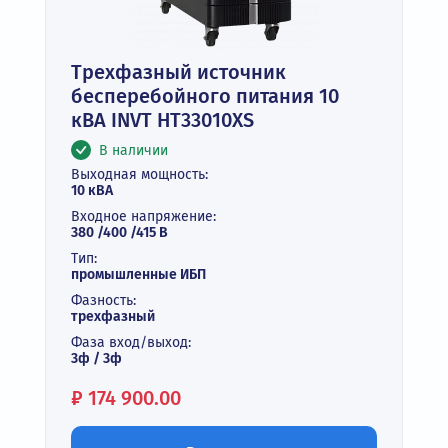
Трехфазный источник
бесперебойного питания 10
кВА INVT HT33010XS
В наличии
Выходная мощность:
10 кВА
Входное напряжение:
380 /400 /415 В
Тип:
промышленные ИБП
Фазность:
трехфазный
Фаза вход/выход:
3ф / 3ф
Цена:
₽
174 900.00