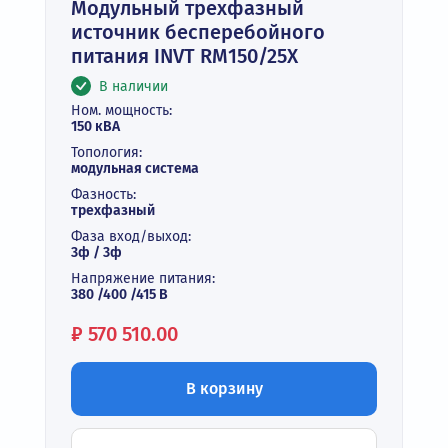
Модульный трехфазный
источник бесперебойного
питания INVT RM150/25X
В наличии
Ном. мощность:
150 кВА
Топология:
модульная система
Фазность:
трехфазный
Фаза вход/выход:
3ф / 3ф
Напряжение питания:
380 /400 /415 В
Цена:
₽
570 510.00
В корзину