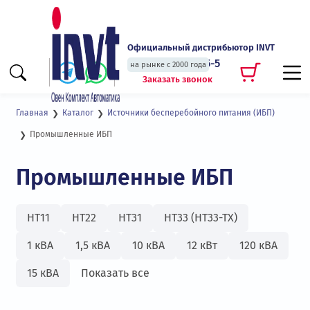
Официальный дистрибьютор INVT
+7 (495) 135-135-5
на рынке с 2000 года
Заказать звонок
Главная
Каталог
Источники бесперебойного питания (ИБП)
Промышленные ИБП
Промышленные ИБП
HT11
HT22
HT31
HT33 (HT33-TX)
1 кВА
1,5 кВА
10 кВА
12 кВт
120 кВА
15 кВА
Показать все