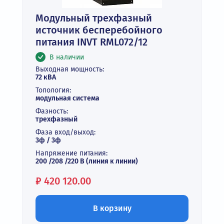
Модульный трехфазный
источник бесперебойного
питания INVT RML072/12
В наличии
Выходная мощность:
72 кВА
Топология:
модульная система
Фазность:
трехфазный
Фаза вход/выход:
3ф / 3ф
Напряжение питания:
200 /208 /220 В (линия к линии)
Цена:
₽
420 120.00
В корзину