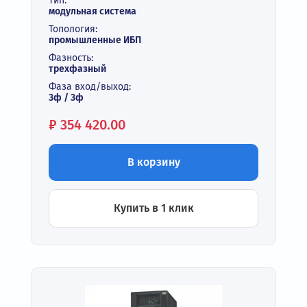
Тип:
модульная система
Топология:
промышленные ИБП
Фазность:
трехфазный
Фаза вход/выход:
3ф / 3ф
Цена:
₽
354 420.00
В корзину
Купить в 1 клик