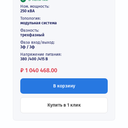
Ном. мощность:
250 кВА
Топология:
модульная система
Фазность:
трехфазный
Фаза вход/выход:
3ф / 3ф
Напряжение питания:
380 /400 /415 В
Цена:
₽
1 040 468.00
В корзину
Купить в 1 клик