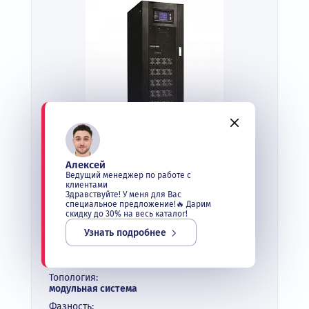
Модульный трехфазный
источник бесперебойного
Алексей
Ведущий менеджер по работе с
питания INVT RM120/20
клиентами
Здравствуйте! У меня для Вас
В наличии
специальное предложение!🔥 Дарим
скидку до 30% на весь каталог!
Выходная мощность:
120 кВА
Узнать подробнее
Тип:
промышленные ИБП
Топология:
модульная система
Фазность: