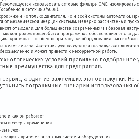
ровочных установках и мешалках без ЧП невоз
и ЧП может обеспечить стабилизацию работы д
 И ИНТЕГРАЦИИ
ора оборудования. ЧП чувствительны к качеству питания — 
строя. Рекомендуется использовать сетевые фильтры ЭМС, 
линии (особенно в сетях 380/400В).
вает срок жизни не только двигателя, но и всей системы 
исимости от механической инерции системы. Неверно рассчи
ие зависят от модели. Для большинства современных ЧП б
удалённым контролем понадобится программное обеспечение
поставщика критична — особенно при запуске оборудования
когда не имеет смысла. Частотник уже по сути плавно запу
й УПП бессмысленно и может привести к некорректной рабо