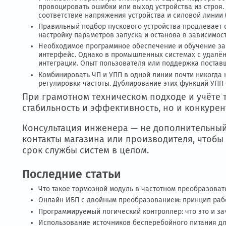
Режим работы:
для коротких редких запусков — УПП;
для частых циклов — ЧП.
Требуемая точность управления: в дози
Условия сети: при нестабильном питани
фильтрации.
СОВЕТЫ ПО ЭКСПЛУАТАЦИИ
Учитывайте параметры электросети ещё до подб
провоцировать ошибки или выход устройства из 
соответствие напряжения устройства и силовой 
Правильный подбор пускового устройства продле
настройку параметров запуска и останова в зав
Необходимое программное обеспечение и обучен
интерфейс. Однако в промышленных системах с 
интеграции. Опыт пользователя или поддержка 
Комбинировать ЧП и УПП в одной линии почти ни
регулировки частоты. Дублирование этих функци