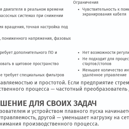
еверс, автоматические управляющие алгоритмы под техноло
ия по аналоговому/цифровому сигналу.
леры делают ЧП логичным выбором в системах
где процесс не требует переменного регулиро
ЧЕНИЯ КАЖДОГО УСТРОЙСТВА
Ограничения
ращения двигателя в реальном времени
Чувствител
экраниров
0% на насосных системах при снижении
равления вращения, точная настройка под
егрузок, пониженного напряжения, фазовых
сто не требует дополнительного ПО и
Нет возмож
Не подход
тегрировать в щитовое пространство
стартов/ст
Меньшее к
ех — не требует специальных фильтров
удалённое