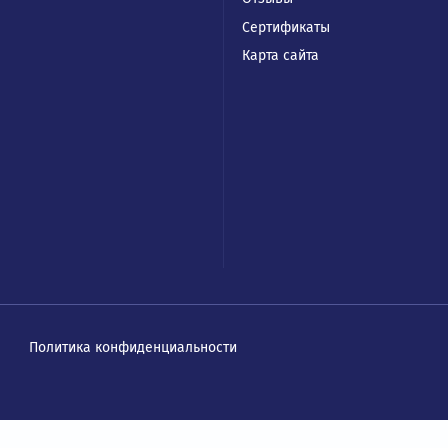
талог
Покупател
отные преобразователи
Каталог
чники бесперебойного питания
Оплата и доставк
раммируемые логические
Дополнительные 
роллеры
Акции
воприводы
О компании
ли оператора
Статьи
фы управления
Отзывы
Сертификаты
Карта сайта