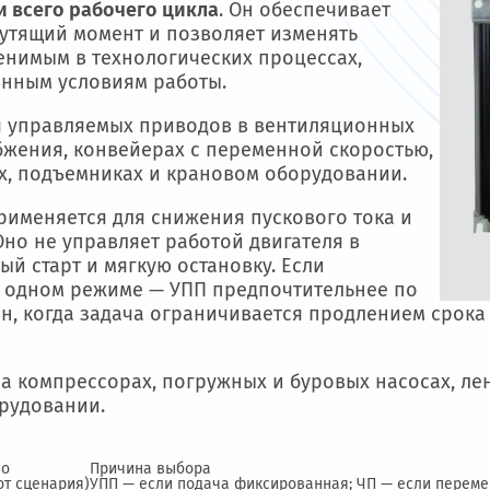
В КАКИХ ЗАДАЧАХ ПРИМЕНЯЮТ 
уется в тех случаях, когда важно управлять
жении всего рабочего цикла
. Он обеспечивает
ует крутящий момент и позволяет изменять
незаменимым в технологических процессах,
еременным условиям работы.
я для управляемых приводов в вентиляцион
доснабжения, конвейерах с переменной скорос
линиях, подъемниках и крановом оборудовани
тив, применяется для снижения пускового ток
ния
. Оно не управляет работой двигателя в
руемый старт и мягкую остановку. Если
тает в одном режиме — УПП предпочтительнее
ективен, когда задача ограничивается продле
тся на компрессорах, погружных и буровых н