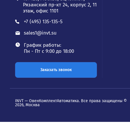
Ка
Част
Исто
Прог
конт
Официальный дистрибьютор INVT
Сер
на рынке с 2000 года
Пане
Шка
109428, Москва, БЦ Юнион,
Рязанский пр-кт 24, корпус 2, 11
этаж, офис 1101
+7 (495) 135-135-5