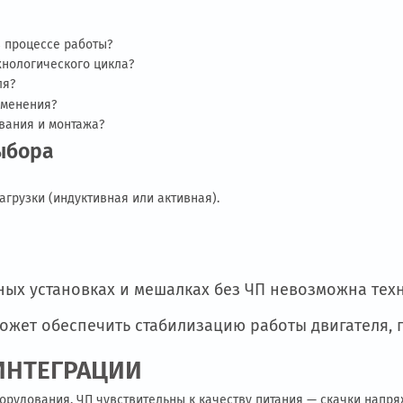
у управляемостью и простотой. Если предпри
изводственного процесса —
частотный преобр
 РЕШЕНИЕ ДЛЯ СВОИХ ЗАДАЧ
бразователем и устройством плавного пуска н
т управляемость, другой — уменьшает нагрузк
и от понимания производственного процесса.
ателя в процессе работы?
емя технологического цикла?
вигателя?
ого применения?
обслуживания и монтажа?
го выбора
:
 типа нагрузки (индуктивная или активная).