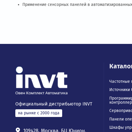
При грамотном техническом подходе и у
стабильность и эффективность, но и ко
Консультация инженера — не дополнител
контакты магазина или производителя, 
срок службы систем в целом.
Последние статьи
Что такое тормозной модуль в частотном преобр
Онлайн ИБП с двойным преобразованием: принц
Программируемый логический контроллер: что э
Использование источников бесперебойного пита
Применение сенсорных панелей в автоматизиро