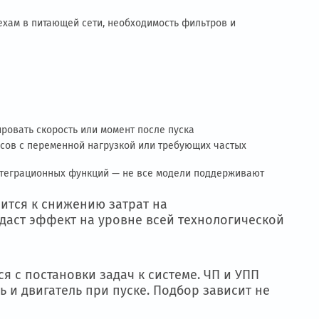
гию, настройка крутящего момента, торможение (вплоть до
, где двигатель — это часть более сложного 
вания и при этом важно уменьшить ударную наг
ьность к помехам в питающей сети, необходимость фильтро
ания кабеля
ности регулировать скорость или момент после пуска
ит для процессов с переменной нагрузкой или требующих ч
опов
оличество интеграционных функций — не все модели подд
 управление