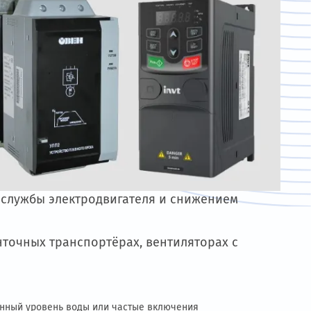
ЧП И УПП
ных
тью,
и.
а и
 по
нием срока службы электродвигателя и сниже
асосах, ленточных транспортёрах, вентилятор