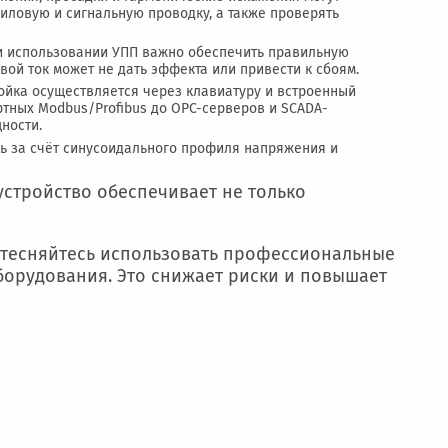
можна технологическая точность.
вигателя, при условии правильной настройки
скачки напряжения, просадки и гармонические искажения м
изолировать силовую и сигнальную проводку, а также прове
автоматики. При использовании УПП важно обеспечить прави
танный пусковой ток может не дать эффекта или привести к
азовая настройка осуществляется через клавиатуру и встр
: от стандартных Modbus/Profibus до OPC-серверов и SCAD
 высокой мощности.
скает двигатель за счёт синусоидального профиля напряжен
те.