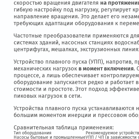
НАЗНАЧЕНИЕ УСТРОЙСТВ: 
Частотный преобразователь (ЧП) использ
скоростью вращения двигателя
на протя
гибкую настройку под нагрузку, регулир
направление вращения. Это делает его 
требующих адаптации оборудования к п
Частотные преобразователи применяютс
системах зданий, насосных станциях во
центрифугах, мешалках, экструзионных 
Устройство плавного пуска (УПП), напро
механических нагрузок
в момент включе
процессе, а лишь обеспечивает контроли
оборудование запускается редко и рабо
стоимости и простоте. Этот подход эфф
пиковых нагрузок в сети.
Устройства плавного пуска устанавливаю