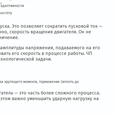
— если переменный уровень воды или частые включения
емпературе/CO₂
требования к адаптивности
 реверс
но задавать частоту
мент запуска. Это позволяет сократить пуск
оответственно, скорость вращения двигателя. 
льное ограничение.
 частоты и амплитуды напряжения, подаваемо
и регулировать его скорость в процессе работ
 учётом технологической задачи.
етры.