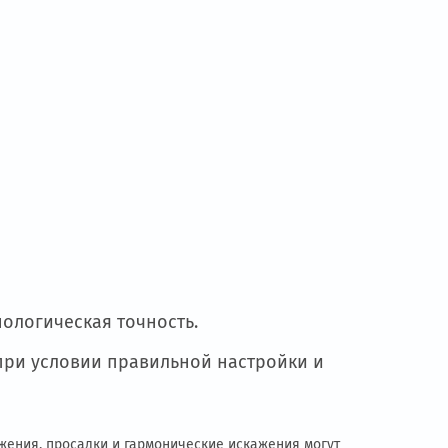
ятие стремится к снижению затрат на
азователь
даст эффект на уровне всей технол
ачинается с постановки задач к системе. ЧП
у на сеть и двигатель при пуске. Подбор за