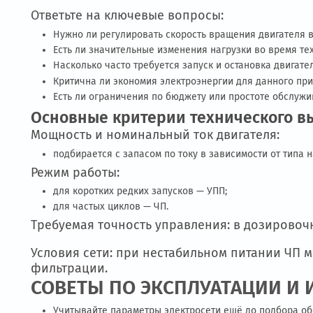
Выбор между ЧП и УПП — это выбор межд
энергопотребление и оптимизации про
цепочки.
КАК ВЫБРАТЬ ПОДХОДЯЩЕЕ
Правильный выбор между частотным прео
решают разные проблемы: один — повышае
только от характеристик двигателя, но 
Ответьте на ключевые вопросы:
Нужно ли регулировать скорость вращения двиг
Есть ли значительные изменения нагрузки во вр
Насколько часто требуется запуск и остановка д
Критична ли экономия электроэнергии для данн
Есть ли ограничения по бюджету или простоте 
Основные критерии техническо
Мощность и номинальный ток двигателя
подбирается с запасом по току в зависимости от