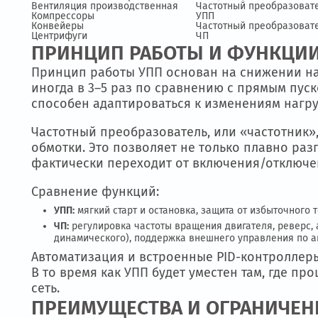
большим моментом инерции и прессово
Сравнительная таблица применения:
Тип оборудования
Рекомендуемое ус
Насосы бытовые и промышленные
УПП / ЧП (в завис
Вентиляция производственная
Частотный преобр
Компрессоры
УПП
Конвейеры
Частотный преобр
Центрифуги
ЧП
ПРИНЦИП РАБОТЫ И ФУНК
Принцип работы УПП основан на снижени
иногда в 3–5 раз по сравнению с прямым
способен адаптироваться к изменениям 
Частотный преобразователь, или «часто
обмотки. Это позволяет не только плавно
фактически переходит от включения/отк
Сравнение функций:
УПП:
мягкий старт и остановка, защита от избыто