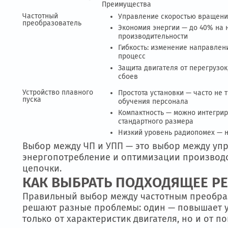
ЧП:
регулировка частоты вращения двигателя, р
динамического), поддержка внешнего управлен
Автоматизация и встроенные PID-контрол
В то время как УПП будет уместен там, 
сеть.
ПРЕИМУЩЕСТВА И ОГРАНИ
Преимущества
Частотный
Управление скоростью в
преобразователь
Экономия энергии — до 4
производительности
Гибкость: изменение нап
процесс
Защита двигателя от пер
сбоев
Устройство плавного
Простота установки — ча
пуска
обучения персонала
Компактность — можно ин
стандартного размера
Низкий уровень радиопом