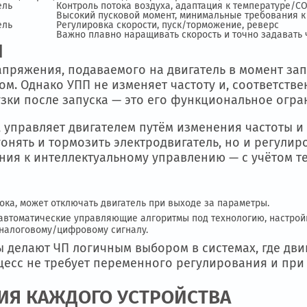
м оборудовании.
тройство
Причина выбора
имости от сценария)
УПП — если подача фиксированная; ЧП 
азователь
Контроль потока воздуха, адаптация к т
Высокий пусковой момент, минимальные 
азователь
Регулировка скорости, пуск/торможение,
Важно плавно наращивать скорость и точ
ЦИИ
и напряжения, подаваемого на двигатель в мо
 пуском. Однако УПП не изменяет частоту и, с
нагрузки после запуска — это его функциона
тник», управляет двигателем путём изменения
 разгонять и тормозить электродвигатель, но 
лючения к интеллектуальному управлению — с
чного тока, может отключать двигатель при выходе за парам