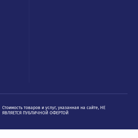
ям
Реквизиты
ООО «ОвенКомплектАвтомати
ИНН: 7721554174
а
ОГРН: 1067746534900
услуги
Юр. адрес: 109428, Москва, Ря
проспект, д. 24 к. 2, офис 1101