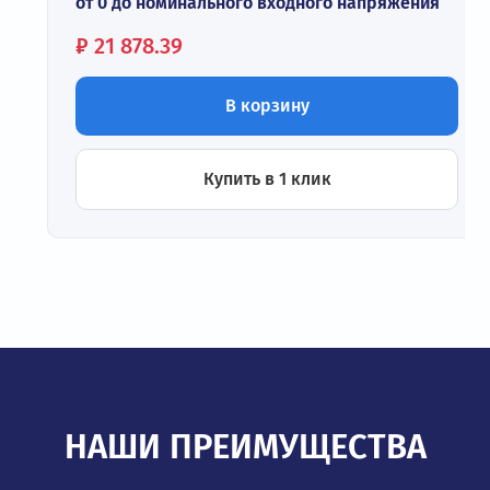
от 0 до номинального входного напряжения
Цена:
₽
21 878.39
В корзину
Купить в 1 клик
НАШИ ПРЕИМУЩЕСТВА