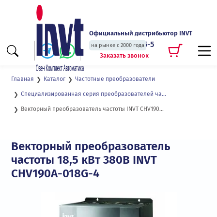
Официальный дистрибьютор INVT
+7 (495) 135-135-5
на рынке с 2000 года
Заказать звонок
Главная
Каталог
Частотные преобразователи
Специализированная серия преобразователей частоты для подъемных кранов и механизмов CHV190
Векторный преобразователь частоты INVT CHV190A-018-4
Векторный преобразователь
частоты 18,5 кВт 380В INVT
CHV190A-018G-4